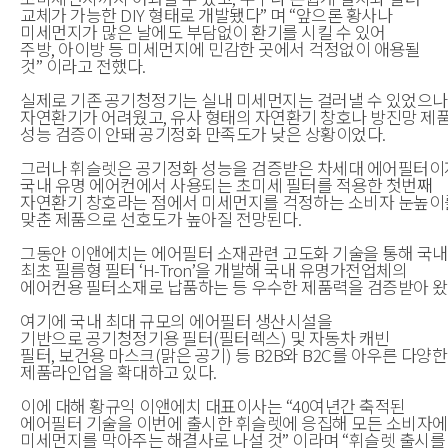
교체가 가능한
DIY
형태로 개발됐다
”
며
“
앞으론 황사나
미세먼지가 많은 날에도 부담없이 환기를 시킬 수 있어
주방
,
아이방 등 미세먼지에 민감한 곳에서 걱정없이 애용될
것
”
이라고 전했다
.
실제로 기존 공기청정기는 실내 미세먼지는 걸러낼 수 있었으나
자연환기가 어려웠고
,
유사 형태의 자연환기 창호나 방진망 제
성능 검증이 안돼 공기정화 만족도가 낮은 상황이었다
.
그러나 휘슬렛은 공기정화 성능을 검증받은 차세대 에어필터이
국내 유명 에어컨에서 사용되는 초미세 필터를 적용한 첫번째
자연환기 창호라는 점에서 미세먼지를 걱정하는 소비자 눈높이
맞춘 제품으로 선호도가 높아질 전망된다
.
그동안 이앤에치는 에어필터 소재관련 고도화 기술을 통해 국내
최초 필름형 필터
‘H-Tron’
을 개발해 국내 유명가전업체의
에어컨용 필터소재로 납품하는 등 우수한 제품력을 검증받아 
여기에 국내 최대 규모의 에어필터 생산시설을
기반으로
공기청정기용 필터
(
필터렉스
)
및 자동차 캐빈
필터
,
보건용 마스크
(
맑은 공기
)
등
B2B
와
B2C
를 아우른 다양한
제품라인업을 확대하고 있다
.
이에 대해
황규익
이앤에치 대표이사는
“40
여년간 축적된
에어필터 기술을 이번에 출시한 휘슬렛에 응집해 모든 소비자
미세먼지를 막아주는 해결사로 나설 것
”
이라며
“
휘슬렛 출시를