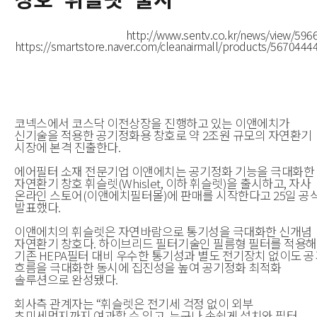
http://www.sentv.co.kr/news/view/596
https://smartstore.naver.com/cleanairmall/products/5670444
코넥스에서 코스닥 이전상장을 진행하고 있는 이앤에치가
신기술을 적용한 공기정화용 창호로 약
2
조원 규모의 자연환기
시장에 본격 진출한다
.
에어필터 소재 전문기업 이앤에치
는 공기정화 기능을 극대화한
자연환기 창호 휘슬렛
(Whislet,
이하 휘슬렛
)
을 출시하고
,
자사
온라인 스토어
(
이앤에치필터몰
)
에 판매를 시작한다고
25
일 공
발표했다
.
이앤에치의 휘슬렛은 자연바람으로 통기성을 극대화한 신개념
자연환기 창호다
.
하이브리드 필터기술인 필름형 필터를 적용해
기존
HEPA
필터 대비 우수한 통기성과
별도 전기장치 없이도 공
흐름을 극대화한 동시에 집진성을 높여 공기정화 최적화
솔루션으로 완성됐다
.
회사측 관계자는
“
휘슬렛은 전기세 걱정 없이 외부
초미세먼지까지 여과할 수 있고
,
누구나 손쉽게 설치와 필터