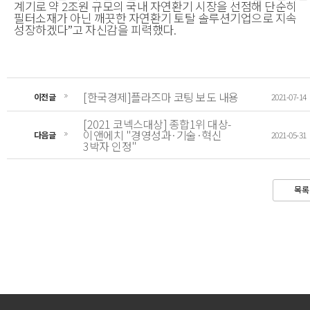
계기로 약
2
조원 규모의 국내 자연환기 시장을 선점해 단순히
필터소재가 아닌 깨끗한 자연환기 토탈 솔루션기업으로 지속
성장하겠다
”
고 자신감을 피력했다.
[한국경제]플라즈마 코팅 보도 내용
이전글
2021-07-14
[2021 코넥스대상] 종합1위 대상-
이앤에치 "경영성과·기술·혁신
다음글
2021-05-31
3박자 인정"
목록