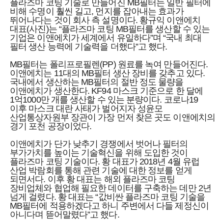
플라즈마 코팅 기술로 만들어진 MB필터는 일반 필터에
비해 수명이 훨씬 길고, 먼지를 잡아내는 효과가
뛰어나다는 것이 회사 측 설명이다. 황규익 이앤에치
대표(사진)는 “플라즈마 코팅 MB필터를 생산할 수 있는
기업은 이앤에치가 세계에서 유일하다”며 “국내 최대
필터 생산 능력에 기술력을 더했다”고 했다.
MB필터는 폴리프로필렌(PP) 원료를 녹여 만들어진다.
이앤에치는 11대의 MB필터 생산 장비를 갖추고 있다.
국내에서 생산하는 MB필터의 절반 정도 물량을
이앤에치가 생산한다. KF94 마스크 기준으로 한 달에
1억1000만 개를 생산할 수 있는 분량이다. 코로나19
이후 마스크 대란 사태가 벌어지자 성윤모
산업통상자원부 장관이 가장 먼저 찾은 곳도 이앤에치의
경기 포천 공장이었다.
이앤에치가 단가 낮추기 경쟁에서 벗어나 필터의
부가가치를 높이는 기술혁신을 위해 도입한 것이
플라즈마 코팅 기술이다. 황 대표가 2018년 4월 유럽
산업 박람회를 통해 관련 기술에 대한 정보를 얻게
되면서다. 이후 황 대표는 해외 플라즈마 코팅
장비업체와 협업해 필요한 데이터를 구축하는 데만 2년
넘게 걸렸다. 황 대표는 “값비싼 플라즈마 코팅 기술을
MB필터에 적용하겠다고 하니 주변에서 다들 제정신이
아니다며 뜯어말렸다”고 했다.