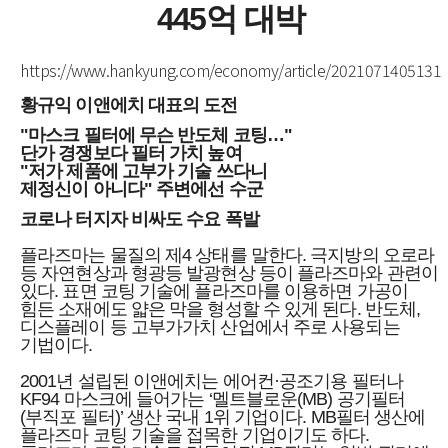
445억 대박
https://www.hankyung.com/economy/article/2021071405131
황규익 이앤에치 대표의 도전
"마스크 필터에 무슨 반도체 코팅…"
단가 경쟁보다 필터 가치 높여
"저가 제품에 고부가 기술 쓰다니
제정신이 아니다" 주변에선 수군
코로나 터지자 비싸도 수요 폭발
플라즈마는 물질의 제4 상태를 말한다. 극지방의 오로라
등 자연현상과 형광등 발광현상 등이 플라즈마와 관련이
있다. 표면 코팅 기술에 플라즈마를 이용하면 가공이
힘든 소재에도 얇은 막을 형성할 수 있게 된다. 반도체,
디스플레이 등 고부가가치 산업에서 주로 사용되는
기법이다.
2001년 설립된 이앤에치는 에어컨·공조기용 필터나
KF94 마스크에 들어가는 ‘멜트블로운(MB) 공기필터
(부직포 필터)’ 생산 국내 1위 기업이다. MB필터 생산에
플라즈마 코팅 기술을 접목한 기업이기도 하다.