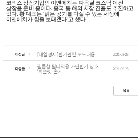
코넥스 상장기업인 이앤에치는 다음달 코스닥 이전
상장을 준비 중이다. 중국 등 해외 시장 진출도 추진하고
있다. 황 대표는 “맑은 공기를 마실 수 있는 세상에
이앤에치가 힘을 보태겠다”고 했다.
[매일경제]환기관련 보도내용
이전글
2021-08-23
필름형 필터적용 자연환기 창호
다음글
2021-06-25
‘휘슬렛’ 출시
목록