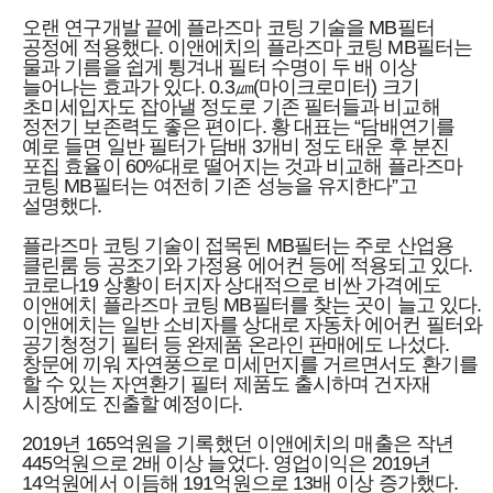
오랜 연구개발 끝에 플라즈마 코팅 기술을 MB필터
공정에 적용했다. 이앤에치의 플라즈마 코팅 MB필터는
물과 기름을 쉽게 튕겨내 필터 수명이 두 배 이상
늘어나는 효과가 있다. 0.3㎛(마이크로미터) 크기
초미세입자도 잡아낼 정도로 기존 필터들과 비교해
정전기 보존력도 좋은 편이다. 황 대표는 “담배연기를
예로 들면 일반 필터가 담배 3개비 정도 태운 후 분진
포집 효율이 60%대로 떨어지는 것과 비교해 플라즈마
코팅 MB필터는 여전히 기존 성능을 유지한다”고
설명했다.
플라즈마 코팅 기술이 접목된 MB필터는 주로 산업용
클린룸 등 공조기와 가정용 에어컨 등에 적용되고 있다.
코로나19 상황이 터지자 상대적으로 비싼 가격에도
이앤에치 플라즈마 코팅 MB필터를 찾는 곳이 늘고 있다.
이앤에치는 일반 소비자를 상대로 자동차 에어컨 필터와
공기청정기 필터 등 완제품 온라인 판매에도 나섰다.
창문에 끼워 자연풍으로 미세먼지를 거르면서도 환기를
할 수 있는 자연환기 필터 제품도 출시하며 건자재
시장에도 진출할 예정이다.
2019년 165억원을 기록했던 이앤에치의 매출은 작년
445억원으로 2배 이상 늘었다. 영업이익은 2019년
14억원에서 이듬해 191억원으로 13배 이상 증가했다.